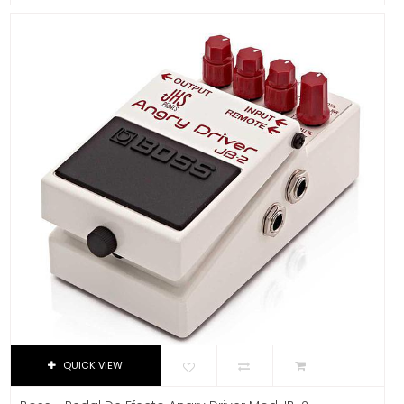
Dixon
DJTT
Domino
Dunlop
Dynaudio
Ear Filters
El Cometa
Ember
EMO
Ernie Ball
Evans
Event
EVH
Excelsior
Fender
QUICK VIEW
Fernandes Guitar