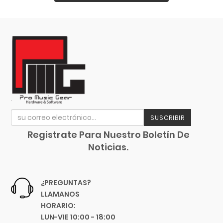
Proca
Promark
Propellerhead
Pyramid
Quilter Labs
Qwik Tune
Radial
Randall
Rane
SUSCRIBIR
Rean
Registrate Para Nuestro Boletín De
Reloop
Noticias.
Remo
Rico
¿PREGUNTAS?
Ritter
LLAMANOS
Roadie Music
HORARIO:
Rock N Roller
LUN-VIE 10:00 - 18:00