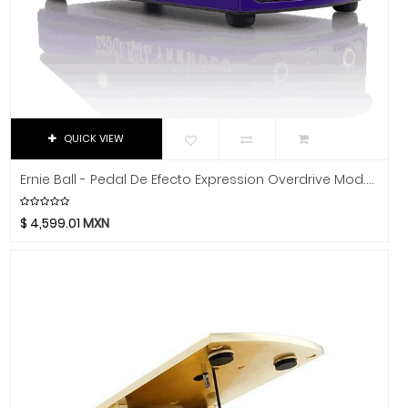
Luthier
Manhalo
Majestic
Manfrotto
Manuel Rodriguez
Martin
QUICK VIEW
Martin Audio
Ernie Ball - Pedal De Efecto Expression Overdrive Mod.6188
Martin Professional
Matador
$
4,599.01
MXN
MC2 Audio
Mesa Boogie
Mogami
Moldex
Moncada
Motorola
MOTU