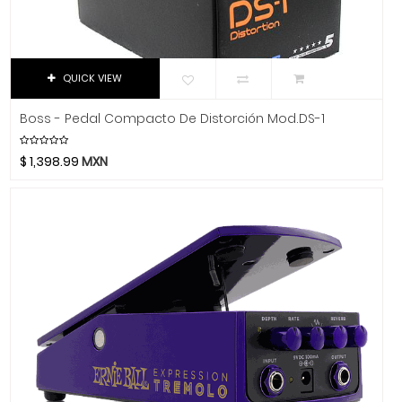
K&M
Kemper
Khanka
QUICK VIEW
Klotz
KRK
Boss - Pedal Compacto De Distorción Mod.DS-1
La Bella
La Estudiantina
$
1,398.99
MXN
La Norteña
La Valenciana
Laney
Lark
Latin Percussion
Linko
Livewire
LTGEM
Luna Guitars