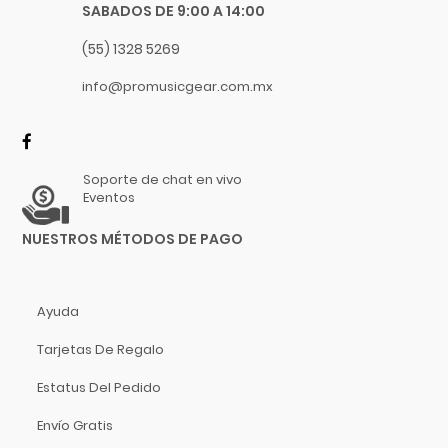
Rode
SABADOS DE 9:00 A 14:00
Roland
(55) 1328 5269
Rolls
info@promusicgear.com.mx
Rotosound
Rowin
Sabian
Sagregas
Soporte de chat en vivo
Eventos
Sanus
Savarez
NUESTROS MÉTODOS DE PAGO
Schilke
Selmer
Ayuda
Serato
Shado
Tarjetas De Regalo
Shimro
Estatus Del Pedido
Shure
Envío Gratis
Skylark