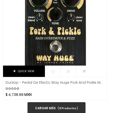
Parker Guitars
Parrot
PBK
PDP
Perris
Phonic
Pigtronix
Pioneer
Pirastro
Planet Waves
QUICK VIEW
Players Music
Pomarico
Dunlop - Pedal De Efecto Way Huge Pork And Pickle Mod.WHE214
Power Beat
PowerA
$
4,738.99
MXN
Prelude
Prestini
CARGAR MÁS
(
9
Productos )