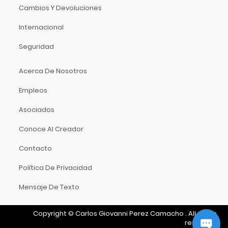
SM Pro Audio
Cambios Y Devoluciones
Snark
Internacional
Sony
Soundbrenner
Seguridad
Spider Capo
Acerca De Nosotros
Sprite
St. Antonio
Empleos
Stanton
Asociados
Starfire
Conoce Al Creador
Sterling
Stradivarius
Contacto
String
Política De Privacidad
Strunal
Mensaje De Texto
Studio Master
Tama
Copyright
©
Carlos Giovanni Perez Camacho
.
All rights
Tascam
reserved.