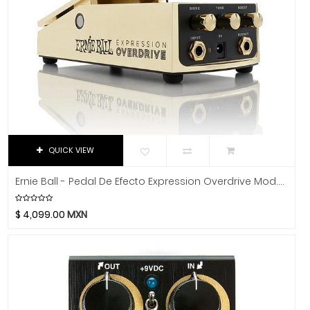
Music Man
Music Sales America
Musicson
MXL
Nacional
Native Instruments
Neutrik
Nomad
QUICK VIEW
Novation
Oasis
Ernie Ball - Pedal De Efecto Expression Overdrive Mod.6183
On-Stage Stands
$
4,099.00
MXN
Onkyo
Orange
Ortofon
Oscar Schmidt
Panamax