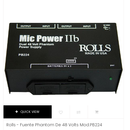
Dixon
DJTT
Domino
Dunlop
Dynaudio
Ear Filters
El Cometa
Ember
EMO
Ernie Ball
Evans
Event
EVH
Excelsior
QUICK VIEW
Fender
Fernandes Guitar
Rolls - Fuente Phantom De 48 Volts Mod.PB224