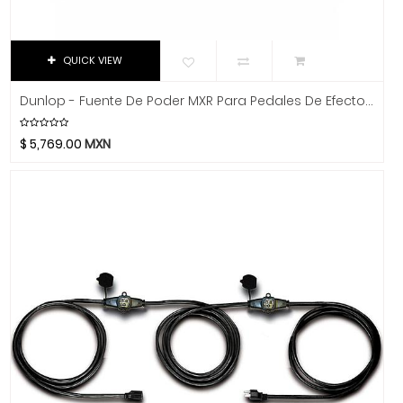
K&M
Kemper
Khanka
QUICK VIEW
Klotz
Dunlop - Fuente De Poder MXR Para Pedales De Efecto Mod.M238
KRK
La Bella
$
5,769.00
MXN
La Estudiantina
La Norteña
La Valenciana
Laney
Lark
Latin Percussion
Linko
Livewire
LTGEM
Luna Guitars