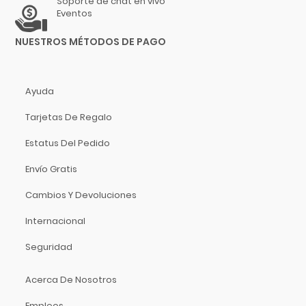
Soporte de chat en vivo
Parker Guitars
Eventos
Parrot
NUESTROS MÉTODOS DE PAGO
PBK
PDP
Perris
Ayuda
Phonic
Tarjetas De Regalo
Pigtronix
Pioneer
Estatus Del Pedido
Pirastro
Envío Gratis
Planet Waves
Cambios Y Devoluciones
Players Music
Pomarico
Internacional
Power Beat
Seguridad
PowerA
Prelude
Acerca De Nosotros
Prestini
Empleos