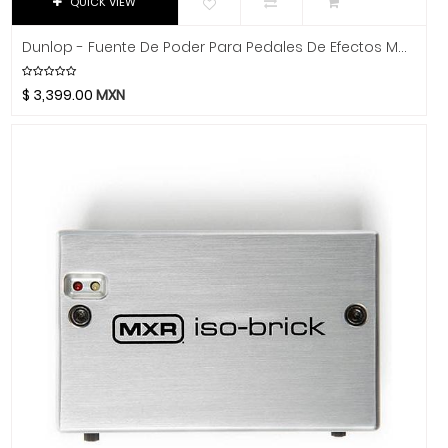
QUICK VIEW
Hidersine
Hitachi
Dunlop - Fuente De Poder Para Pedales De Efectos Mod.M237
HK Audio
Hofner
$
3,399.00
MXN
Hohner
Hori
Hosa Technology
IK Multimedia
Inter M
ISO Acoustics
Istanbul Agop
Izmir
Jimmy Wess
Joe Wei
Juga
Jupiter