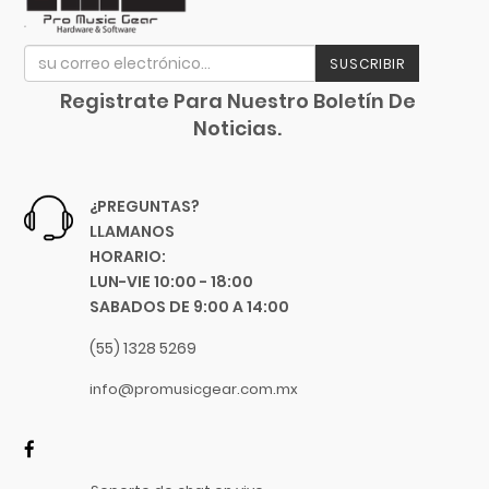
Music Man
Music Sales America
SUSCRIBIR
Musicson
Registrate Para Nuestro Boletín De
MXL
Noticias.
Nacional
Native Instruments
Neutrik
¿PREGUNTAS?
Nomad
LLAMANOS
Novation
HORARIO:
LUN-VIE 10:00 - 18:00
Oasis
SABADOS DE 9:00 A 14:00
On-Stage Stands
Onkyo
(55) 1328 5269
Orange
info@promusicgear.com.mx
Ortofon
Oscar Schmidt
Panamax