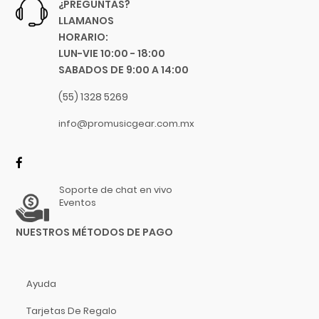
¿PREGUNTAS?
Chicago Blues
Reverb
LLAMANOS
Clayton Picks
HORARIO:
Sistemas De Audio Pro
CME
LUN-VIE 10:00 - 18:00
Tornamesas
Co2Crea
SABADOS DE 9:00 A 14:00
Cocoon Innovations
Iluminación
(55) 1328 5269
Conn-Selmer
Instrumentos Musicales
info@promusicgear.com.mx
Coreelo
Libros Y Revistas
Cort
CPK
MIDI
D'Addario
Software
Soporte de chat en vivo
Eventos
Dandelot
Video
Dave Smith
NUESTROS MÉTODOS DE PAGO
Db Technologies
Dick
Dictum
Ayuda
Digitech
Tarjetas De Regalo