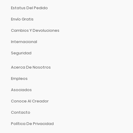
Dixon
Estatus Del Pedido
DJTT
Domino
Envío Gratis
Dunlop
Cambios Y Devoluciones
Dynaudio
Internacional
Ear Filters
El Cometa
Seguridad
Ember
Acerca De Nosotros
EMO
Ernie Ball
Empleos
Evans
Asociados
Event
Conoce Al Creador
EVH
Excelsior
Contacto
Fender
Política De Privacidad
Fernandes Guitar