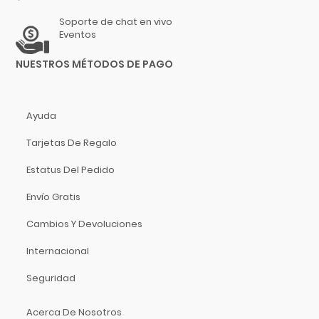
Rosa Fosforescente
Gruv Gear
Soporte de chat en vivo
Champagne
Hal Leonard
Eventos
Azúl Marino
Heil Sound
NUESTROS MÉTODOS DE PAGO
Azúl Transp.
Herco
Tricolor
Hermitshell
Beige
HH
Ayuda
Negra
Hidersine
Tarjetas De Regalo
Hueso
Hitachi
Azúl Metálico
HK Audio
Estatus Del Pedido
Café Sombra
Hofner
Envío Gratis
Rojo Somb.
Hohner
Negro Somb.
Cambios Y Devoluciones
Hori
Gris. Somb.
Hosa Technology
Internacional
Negro Poroso
IK Multimedia
Seguridad
Rojo Poroso
Inter M
Nogal Poroso
ISO Acoustics
Acerca De Nosotros