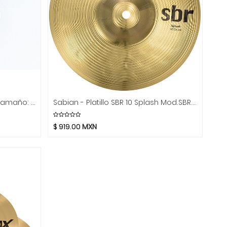
Sabian - Platillo XS20 Splash, Tamaño: 10" Mod.XS1005
Sabian - Platillo SBR 10 Splash Mod.SBR1005
$
919.00
MXN