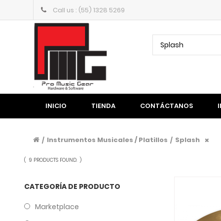
Call us : (55) 1328 5269
Splash
INICIO
TIENDA
CONTÁCTANOS
Instrumentos Musicales / Platillos
Splash
/
/
(
9 PRODUCTS FOUND.
)
CATEGORÍA DE PRODUCTO
Marketplace