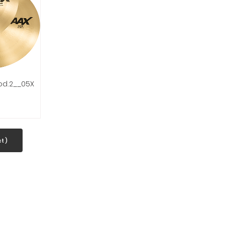
Mod.2__05X
t )