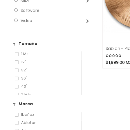
MIDI
Software
Video
Tamaño
1 Mt.
12"
$
1,999.00
M
32"
36"
40"
2 Mts.
13"
Marca
3 Mts.
Ibañez
14"
Ableton
6 Mts.