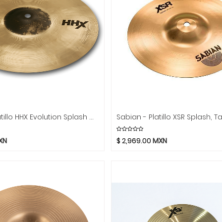
Sabian - Platillo HHX Evolution Splash Mod.1__05XEB
XN
$
2,969.00
MXN