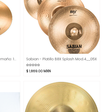
Sabian - Platillo XSR Splash, Tamaño: 10" Mod.XSR1005B
Sabian - Platillo B8X Splash Mod.4__05X
$
1,869.00
MXN