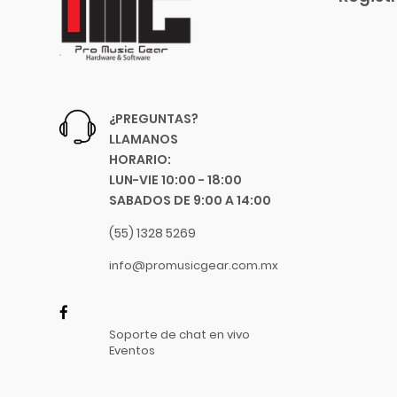
Blessing
4.5 Mts.
Blue
7.5 Mts.
Boss
9 Mts.
Boston Acoustics
22.5 Mts.
Boundles Audio
8 Mts.
¿PREGUNTAS?
C.B.I.
LLAMANOS
1 Mts.
CAD
HORARIO:
3.05 Mts.
Caraya
LUN-VIE 10:00 - 18:00
6.10 Mts.
SABADOS DE 9:00 A 14:00
Case
9.15 Mts.
Celestion
(55) 1328 5269
18"
Cerwin-Vega
8"
info@promusicgear.com.mx
Champion
10"
Chicago Blues
.58 Mm
Clayton Picks
Soporte de chat en vivo
.71 Mm
CME
Eventos
.96 Mm
Co2Crea
1.14 Mm