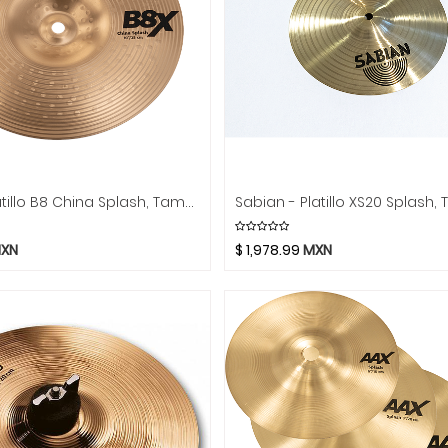
Sabian - Platillo B8 China Splash, Tamaño: 10 Mod.41016X
XN
$
1,978.99
MXN