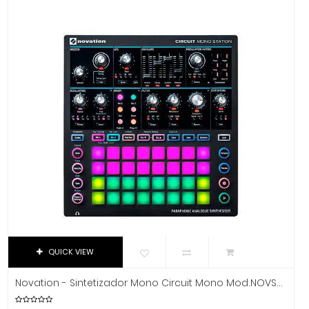
Dixon
DJTT
Domino
Dunlop
Dynaudio
Ear Filters
El Cometa
Ember
EMO
Ernie Ball
Evans
Event
EVH
QUICK VIEW
Excelsior
Fender
Novation - Sintetizador Mono Circuit Mono Mod.NOVSYNTH08
Fernandes Guitar