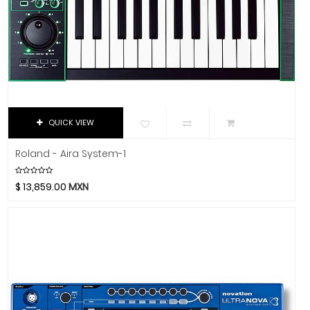
Music Man
Music Sales America
Musicson
MXL
Nacional
Native Instruments
Neutrik
QUICK VIEW
Nomad
Roland - Aira System-1
Novation
Oasis
$
13,859.00
MXN
On-Stage Stands
Onkyo
Orange
Ortofon
Oscar Schmidt
Panamax