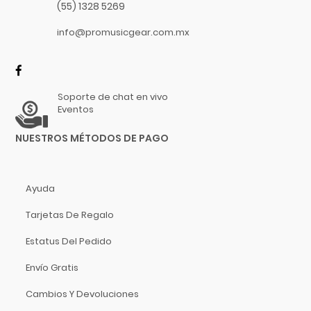
Rode
(55) 1328 5269
Roland
info@promusicgear.com.mx
Rolls
Rotosound
Rowin
Soporte de chat en vivo
Sabian
Eventos
Sagregas
NUESTROS MÉTODOS DE PAGO
Sanus
Savarez
Schilke
Ayuda
Selmer
Tarjetas De Regalo
Serato
Shado
Estatus Del Pedido
Shimro
Envío Gratis
Shure
Cambios Y Devoluciones
Skylark