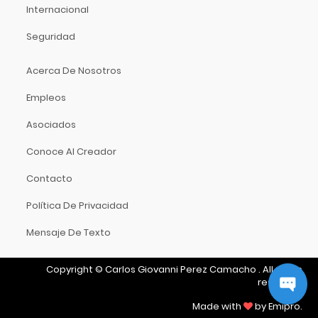
SM Pro Audio
Internacional
Snark
Seguridad
Sony
Soundbrenner
Acerca De Nosotros
Spider Capo
Empleos
Sprite
St. Antonio
Asociados
Stanton
Conoce Al Creador
Starfire
Contacto
Sterling
Stradivarius
Política De Privacidad
String
Mensaje De Texto
Strunal
Studio Master
Copyright
©
Carlos Giovanni Perez Camacho
.
All rights
reserved.
Tama
Tascam
Made with
by Emipro.