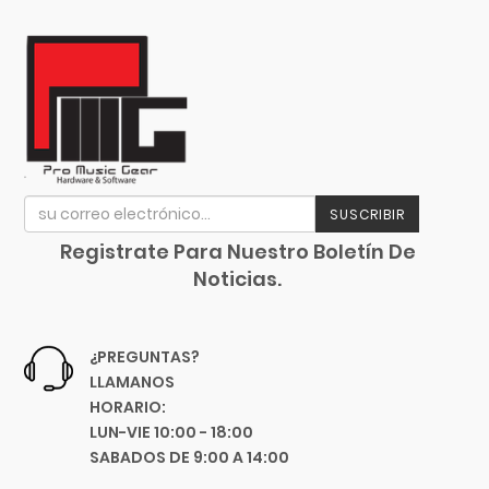
Proca
Promark
Propellerhead
Pyramid
Quilter Labs
Qwik Tune
Radial
SUSCRIBIR
Randall
Registrate Para Nuestro Boletín De
Rane
Noticias.
Rean
Reloop
Remo
¿PREGUNTAS?
Rico
LLAMANOS
Ritter
HORARIO:
LUN-VIE 10:00 - 18:00
Roadie Music
SABADOS DE 9:00 A 14:00
Rock N Roller