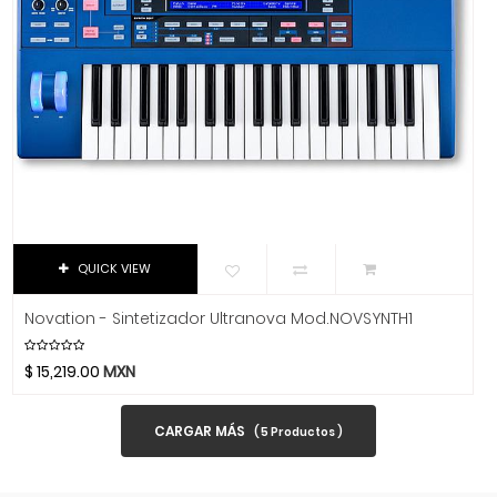
Parker Guitars
Parrot
PBK
PDP
Perris
Phonic
Pigtronix
Pioneer
Pirastro
QUICK VIEW
Planet Waves
Players Music
Novation - Sintetizador Ultranova Mod.NOVSYNTH1
Pomarico
$
15,219.00
MXN
Power Beat
PowerA
CARGAR MÁS
(
5
Productos )
Prelude
Prestini